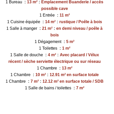
1 Bureau
13 m²
Emplacement Buanderie / accès
possible cave
1 Entrée
11 m²
1 Cuisine équipée
14 m²
rustique / Poêle à bois
1 Salle à manger
21 m²
en demi niveau / poêle à
bois
1 Dégagement
5 m²
1 Toilettes
1 m²
1 Salle de douche
4 m²
Avec placard / Vélux
récent / sèche serviette électrique ou sur réseau
1 Chambre
13 m²
1 Chambre
10 m²
12.91 m² en surface totale
1 Chambre
7 m²
12.12 m² en surface totale / SDB
1 Salle de bains / toilettes
7 m²